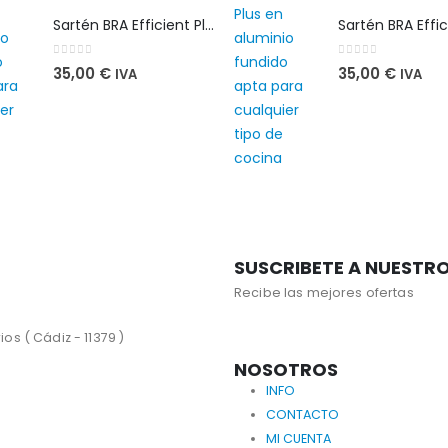
Sartén BRA Efficient Plus 28 cm en aluminio fundido apta para cualquier tipo de cocina
0
out of 5
0
out of 5
35,00
€
35,00
€
IVA
IVA
SUSCRIBETE A NUESTR
Recibe las mejores ofertas
os ( Cádiz - 11379 )
NOSOTROS
INFO
CONTACTO
MI CUENTA