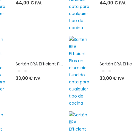
0
out of 5
0
out of 5
44,00
€
44,00
€
IVA
IVA
Sartén BRA Efficient Plus 26 cm en aluminio fundido apta para cualquier tipo de cocina
0
out of 5
0
out of 5
33,00
€
33,00
€
IVA
IVA