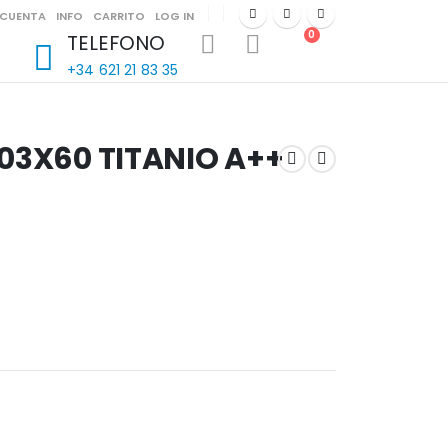
 CUENTA
INFO
CARRITO
LOG IN
0
TELEFONO
+34 621 21 83 35
03X60 TITANIO A++