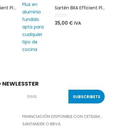
Sartén BRA Efficient Plus 28 cm en aluminio fundido apta para cualquier tipo de cocina
Sartén BRA Efficient Plus 28 cm en aluminio fundido apta para cualquier tipo de cocina
0
out of 5
35,00
€
IVA
O NEWLESSTER
FINANCIACIÓN DISPONIBLE CON CETELEM ,
SANTANDER O BBVA