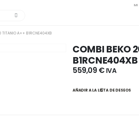
MI
0 TITANIO A++ B1RCNE404XB
COMBI BEKO 2
B1RCNE404XB
559,09
€
IVA
AÑADIR A LA LISTA DE DESEOS