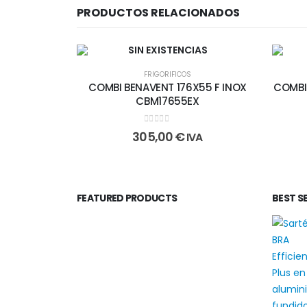
PRODUCTOS RELACIONADOS
SIN EXISTENCIAS
FRIGORIFICOS
COMBI BENAVENT 176X55 F INOX
COMBI 
CBM17655EX
0
out of 5
305,00
€
IVA
FEATURED PRODUCTS
BEST S