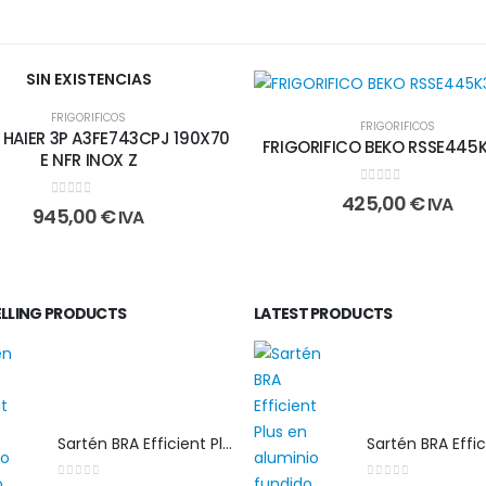
SIN EXISTENCIAS
FRIGORIFICOS
FRIGORIFICOS
HAIER 3P A3FE743CPJ 190X70
FRIGORIFICO BEKO RSSE445
E NFR INOX Z
0
out of 5
425,00
€
IVA
0
out of 5
945,00
€
IVA
ELLING PRODUCTS
LATEST PRODUCTS
Sartén BRA Efficient Plus 30 cm en aluminio fundido apta para cualquier tipo de cocina