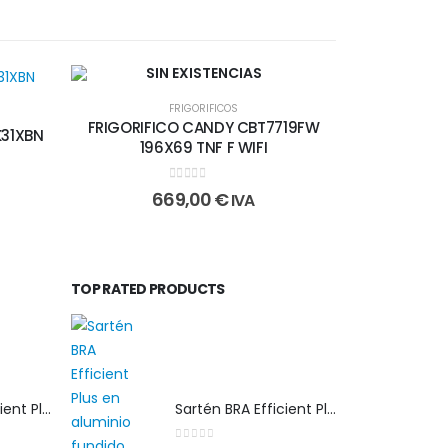
SIN EXISTENCIAS
FRIGORIFICOS
FRIGORIFICO CANDY CBT7719FW
K31XBN
196X69 TNF F WIFI
0
out of 5
669,00
€
IVA
TOP RATED PRODUCTS
Sartén BRA Efficient Plus 30 cm en aluminio fundido apta para cualquier tipo de cocina
Sartén BRA Efficient Plus 30 cm en aluminio fundido apta para cualquier tipo de cocina