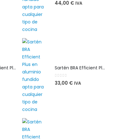
0
out of 5
44,00
€
IVA
Sartén BRA Efficient Plus 26 cm en aluminio fundido apta para cualquier tipo de cocina
Sartén BRA Efficient Plus 26 cm en aluminio fundido apta para cualquier tipo de cocina
0
out of 5
33,00
€
IVA