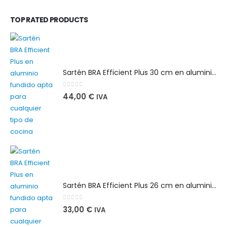
TOP RATED PRODUCTS
Sartén BRA Efficient Plus 30 cm en aluminio fundido apta para cualquier tipo de cocina
0
out of 5
44,00
€
IVA
Sartén BRA Efficient Plus 26 cm en aluminio fundido apta para cualquier tipo de cocina
0
out of 5
33,00
€
IVA