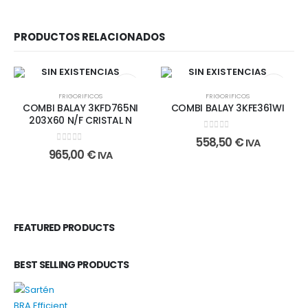
PRODUCTOS RELACIONADOS
SIN EXISTENCIAS
SIN EXISTENCIAS
FRIGORIFICOS
FRIGORIFICOS
COMBI BALAY 3KFD765NI
COMBI BALAY 3KFE361WI
203X60 N/F CRISTAL N
0
out of 5
558,50
€
IVA
0
out of 5
965,00
€
IVA
FEATURED PRODUCTS
BEST SELLING PRODUCTS