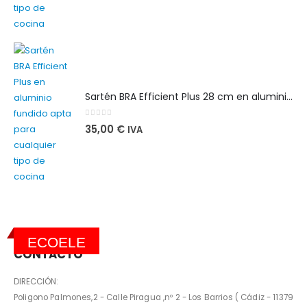
Sartén BRA Efficient Plus 28 cm en aluminio fundido apta para cualquier tipo de cocina
0
out of 5
35,00
€
IVA
ECOELE
CONTACTO
DIRECCIÓN:
Poligono Palmones,2 - Calle Piragua ,nº 2 - Los Barrios ( Cádiz - 11379