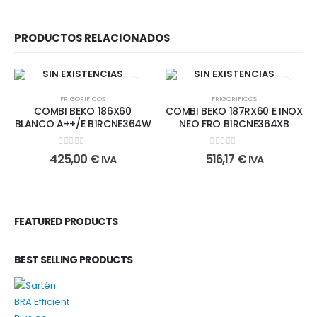
PRODUCTOS RELACIONADOS
SIN EXISTENCIAS
SIN EXISTENCIAS
FRIGORIFICOS
FRIGORIFICOS
COMBI BEKO 186X60
COMBI BEKO 187RX60 E INOX
BLANCO A++/E B1RCNE364W
NEO FRO B1RCNE364XB
0
out of 5
0
out of 5
425,00
€
516,17
€
IVA
IVA
FEATURED PRODUCTS
BEST SELLING PRODUCTS