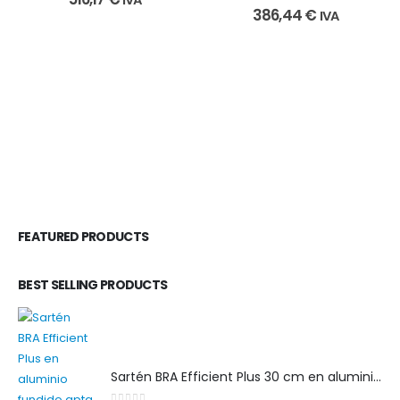
0
out of 5
386,44
€
IVA
FEATURED PRODUCTS
BEST SELLING PRODUCTS
Sartén BRA Efficient Plus 30 cm en aluminio fundido apta para cualquier tipo de cocina