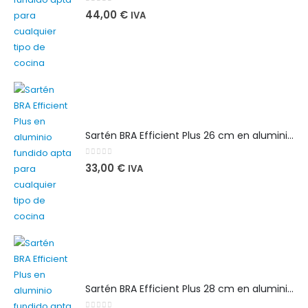
0
out of 5
44,00
€
IVA
Sartén BRA Efficient Plus 26 cm en aluminio fundido apta para cualquier tipo de cocina
0
out of 5
33,00
€
IVA
Sartén BRA Efficient Plus 28 cm en aluminio fundido apta para cualquier tipo de cocina