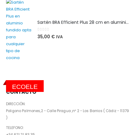
Sartén BRA Efficient Plus 28 cm en aluminio fundido apta para cualquier tipo de cocina
0
out of 5
35,00
€
IVA
ECOELE
CONTACTO
DIRECCIÓN:
Poligono Palmones,2 - Calle Piragua ,nº 2 - Los Barrios ( Cádiz - 11379
)
TELEFONO:
+34 621 21 83 35