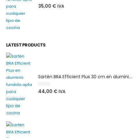
0
out of 5
35,00
€
IVA
LATEST PRODUCTS
Sartén BRA Efficient Plus 30 cm en aluminio fundido apta para cualquier tipo de cocina
0
out of 5
44,00
€
IVA