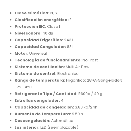
Clase climática:
N, ST
Clasificación energética:
F
Protección IEC:
Clase I
Nivel sonoro:
40 dB
Capacidad Frigorífico:
243 L
Capacidad Congelador:
83 L
Motor:
Universal
Tecnología de funcionamiento:
No Frost
Sistema de ventilación:
Multi Air Flow
Sistema de control:
Electrónico
Rango de temperatura:
Frigorífico: 2
8ºC, Congelador:
-22
-14ºC
Refrigerante Tipo / Cantidad:
R600a / 49 g
Estrellas congelador:
4
Capacidad de congelación:
3.80 kg/24h
Aumento de temperatura:
9.50 h
Descongelación:
Automática
Luz interior:
LED (reemplazable)