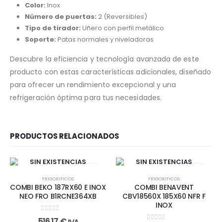
Color:
Inox
Número de puertas:
2 (Reversibles)
Tipo de tirador:
Uñero con perfil metálico
Soporte:
Patas normales y niveladoras
Descubre la eficiencia y tecnología avanzada de este
producto con estas características adicionales, diseñado
para ofrecer un rendimiento excepcional y una
refrigeración óptima para tus necesidades.
PRODUCTOS RELACIONADOS
SIN EXISTENCIAS
SIN EXISTENCIAS
FRIGORIFICOS
FRIGORIFICOS
COMBI BEKO 187RX60 E INOX
COMBI BENAVENT
NEO FRO B1RCNE364XB
CBV18560X 185X60 NFR F
INOX
0
out of 5
516,17
€
IVA