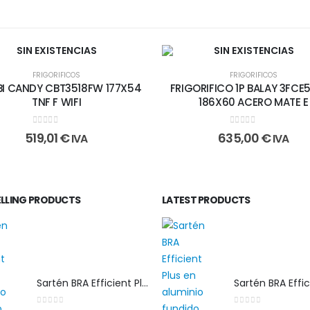
SIN EXISTENCIAS
SIN EXISTENCIAS
FRIGORIFICOS
FRIGORIFICOS
I CANDY CBT3518FW 177X54
FRIGORIFICO 1P BALAY 3FCE
TNF F WIFI
186X60 ACERO MATE E
0
out of 5
0
out of 5
519,01
€
635,00
€
IVA
IVA
ELLING PRODUCTS
LATEST PRODUCTS
Sartén BRA Efficient Plus 30 cm en aluminio fundido apta para cualquier tipo de cocina