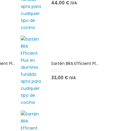
0
out of 5
44,00
€
IVA
Sartén BRA Efficient Plus 26 cm en aluminio fundido apta para cualquier tipo de cocina
Sartén BRA Efficient Plus 26 cm en aluminio fundido apta para cualquier tipo de cocina
0
out of 5
33,00
€
IVA