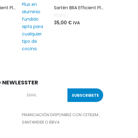
Sartén BRA Efficient Plus 28 cm en aluminio fundido apta para cualquier tipo de cocina
Sartén BRA Efficient Plus 28 cm en aluminio fundido apta para cualquier tipo de cocina
0
out of 5
35,00
€
IVA
O NEWLESSTER
FINANCIACIÓN DISPONIBLE CON CETELEM ,
SANTANDER O BBVA