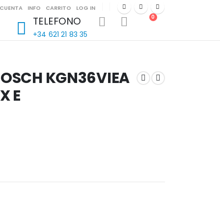
 CUENTA
INFO
CARRITO
LOG IN
0
TELEFONO
+34 621 21 83 35
BOSCH KGN36VIEA
X E