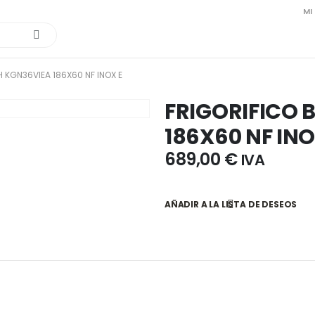
MI
 KGN36VIEA 186X60 NF INOX E
FRIGORIFICO 
186X60 NF INO
689,00
€
IVA
AÑADIR A LA LISTA DE DESEOS