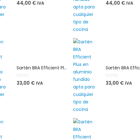
0
out of 5
0
out of 5
44,00
€
44,00
€
IVA
IVA
Sartén BRA Efficient Plus 26 cm en aluminio fundido apta para cualquier tipo de cocina
0
out of 5
0
out of 5
33,00
€
33,00
€
IVA
IVA