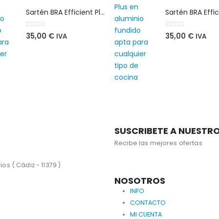
Sartén BRA Efficient Plus 28 cm en aluminio fundido apta para cualquier tipo de cocina
0
out of 5
0
out of 5
35,00
€
35,00
€
IVA
IVA
SUSCRIBETE A NUESTR
Recibe las mejores ofertas
os ( Cádiz - 11379 )
NOSOTROS
INFO
CONTACTO
MI CUENTA