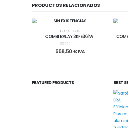
PRODUCTOS RELACIONADOS
SIN EXISTENCIAS
FRIGORIFICOS
COMBI BALAY 3KFE361WI
COMB
0
out of 5
558,50
€
IVA
FEATURED PRODUCTS
BEST S