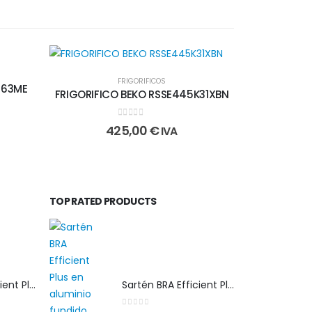
FRIGORIFICOS
563ME
FRIGORIFICO BEKO RSSE445K31XBN
0
out of 5
425,00
€
IVA
TOP RATED PRODUCTS
Sartén BRA Efficient Plus 30 cm en aluminio fundido apta para cualquier tipo de cocina
Sartén BRA Efficient Plus 30 cm en aluminio fundido apta para cualquier tipo de cocina