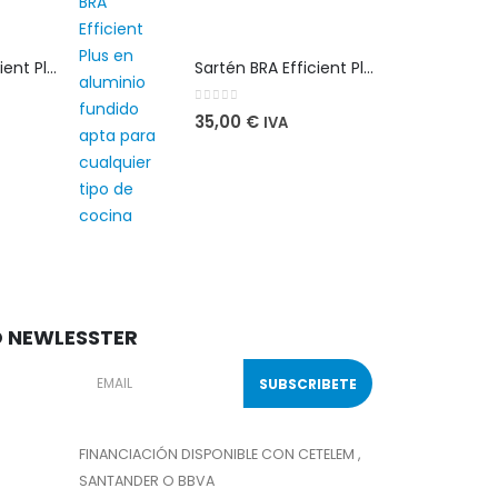
Sartén BRA Efficient Plus 28 cm en aluminio fundido apta para cualquier tipo de cocina
Sartén BRA Efficient Plus 28 cm en aluminio fundido apta para cualquier tipo de cocina
0
out of 5
35,00
€
IVA
O NEWLESSTER
FINANCIACIÓN DISPONIBLE CON CETELEM ,
SANTANDER O BBVA