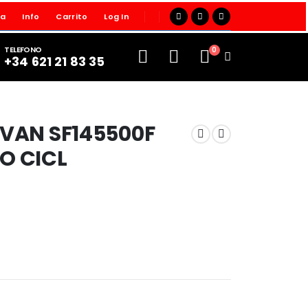
ta
Info
Carrito
Log In
TELEFONO
0
+34 621 21 83 35
SVAN SF145500F
O CICL