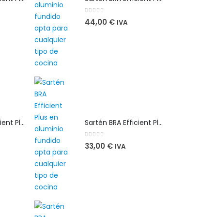
0
out of 5
44,00
€
IVA
Sartén BRA Efficient Plus 26 cm en aluminio fundido apta para cualquier tipo de cocina
Sartén BRA Efficient Plus 26 cm en aluminio fundido apta para cualquier tipo de cocina
0
out of 5
33,00
€
IVA