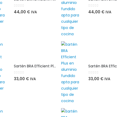
0
out of 5
0
out of 5
44,00
€
44,00
€
IVA
IVA
Sartén BRA Efficient Plus 26 cm en aluminio fundido apta para cualquier tipo de cocina
0
out of 5
0
out of 5
33,00
€
33,00
€
IVA
IVA