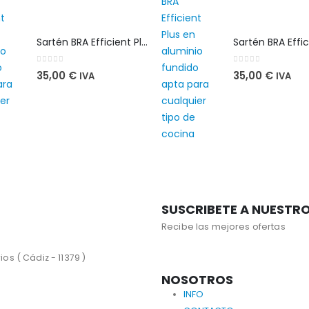
Sartén BRA Efficient Plus 28 cm en aluminio fundido apta para cualquier tipo de cocina
0
out of 5
0
out of 5
35,00
€
35,00
€
IVA
IVA
SUSCRIBETE A NUESTR
Recibe las mejores ofertas
os ( Cádiz - 11379 )
NOSOTROS
INFO