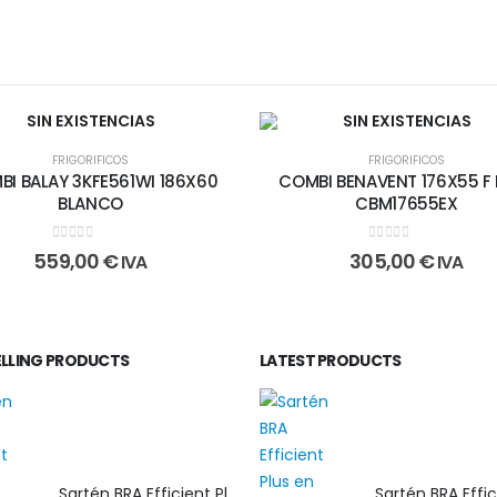
SIN EXISTENCIAS
SIN EXISTENCIAS
FRIGORIFICOS
FRIGORIFICOS
I BALAY 3KFE561WI 186X60
COMBI BENAVENT 176X55 F
BLANCO
CBM17655EX
0
out of 5
0
out of 5
559,00
€
305,00
€
IVA
IVA
ELLING PRODUCTS
LATEST PRODUCTS
Sartén BRA Efficient Plus 30 cm en aluminio fundido apta para cualquier tipo de cocina