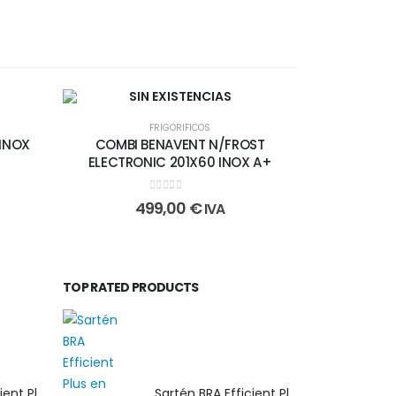
SIN EXISTENCIAS
FRIGORIFICOS
 INOX
COMBI BENAVENT N/FROST
ELECTRONIC 201X60 INOX A+
0
out of 5
499,00
€
IVA
TOP RATED PRODUCTS
Sartén BRA Efficient Plus 30 cm en aluminio fundido apta para cualquier tipo de cocina
Sartén BRA Efficient Plus 30 cm en aluminio fundido apta para cualquier tipo de cocina