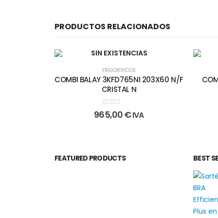
PRODUCTOS RELACIONADOS
SIN EXISTENCIAS
FRIGORIFICOS
COMBI BALAY 3KFD765NI 203X60 N/F
COMB
CRISTAL N
0
out of 5
965,00
€
IVA
FEATURED PRODUCTS
BEST S