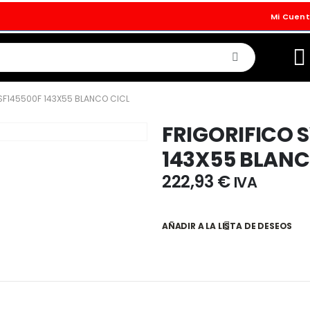
Mi Cuen
SF145500F 143X55 BLANCO CICL
FRIGORIFICO 
143X55 BLANC
222,93
€
IVA
AÑADIR A LA LISTA DE DESEOS