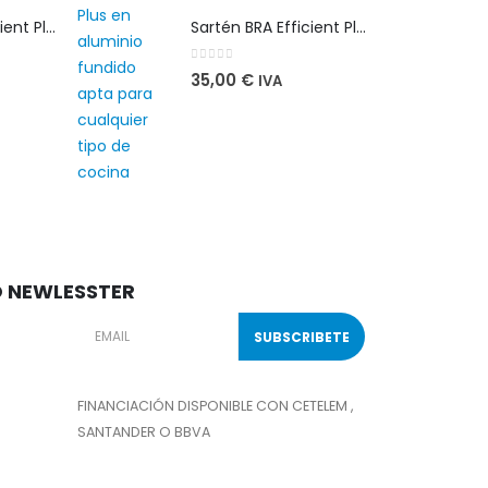
Sartén BRA Efficient Plus 28 cm en aluminio fundido apta para cualquier tipo de cocina
Sartén BRA Efficient Plus 28 cm en aluminio fundido apta para cualquier tipo de cocina
0
out of 5
35,00
€
IVA
O NEWLESSTER
FINANCIACIÓN DISPONIBLE CON CETELEM ,
SANTANDER O BBVA