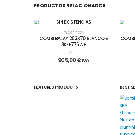
PRODUCTOS RELACIONADOS
SIN EXISTENCIAS
FRIGORIFICOS
COMBI BALAY 203X70 BLANCO E
COMBI
3KFE776WE
0
out of 5
905,00
€
IVA
FEATURED PRODUCTS
BEST S