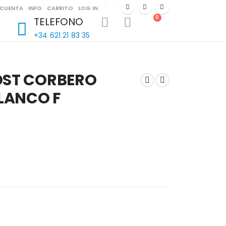
 CUENTA
INFO
CARRITO
LOG IN
0
TELEFONO
+34 621 21 83 35
OST CORBERO
BLANCO F