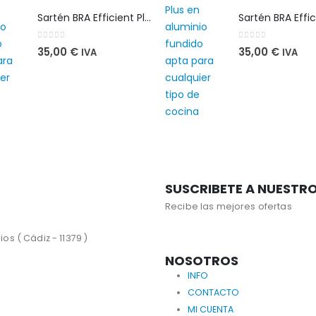
Sartén BRA Efficient Plus 28 cm en aluminio fundido apta para cualquier tipo de cocina
0
out of 5
0
out of 5
35,00
€
35,00
€
IVA
IVA
SUSCRIBETE A NUESTR
Recibe las mejores ofertas
os ( Cádiz - 11379 )
NOSOTROS
INFO
CONTACTO
MI CUENTA