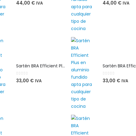
0
out of 5
0
out of 5
44,00
€
44,00
€
IVA
IVA
Sartén BRA Efficient Plus 26 cm en aluminio fundido apta para cualquier tipo de cocina
0
out of 5
0
out of 5
33,00
€
33,00
€
IVA
IVA