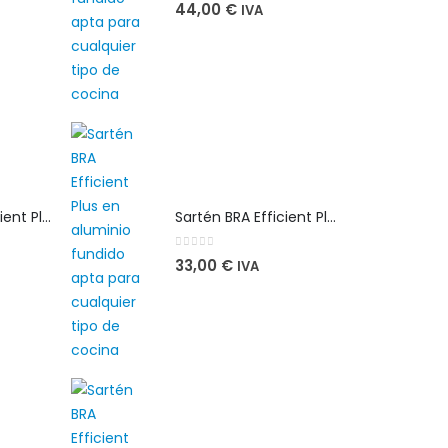
0
out of 5
44,00
€
IVA
Sartén BRA Efficient Plus 26 cm en aluminio fundido apta para cualquier tipo de cocina
Sartén BRA Efficient Plus 26 cm en aluminio fundido apta para cualquier tipo de cocina
0
out of 5
33,00
€
IVA