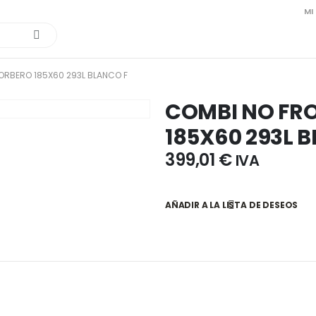
MI
ORBERO 185X60 293L BLANCO F
COMBI NO FR
185X60 293L 
399,01
€
IVA
AÑADIR A LA LISTA DE DESEOS