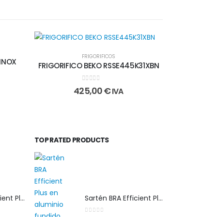
FRIGORIFICOS
 INOX
FRIGORIFICO BEKO RSSE445K31XBN
0
out of 5
425,00
€
IVA
TOP RATED PRODUCTS
Sartén BRA Efficient Plus 30 cm en aluminio fundido apta para cualquier tipo de cocina
Sartén BRA Efficient Plus 30 cm en aluminio fundido apta para cualquier tipo de cocina