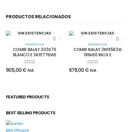
PRODUCTOS RELACIONADOS
SIN EXISTENCIAS
SIN EXISTENCIAS
FRIGORIFICOS
FRIGORIFICOS
COMBI BALAY 203X70
COMBI BALAY 3KFE563XI
BLANCO E 3KFE776WE
186x60 INOX E
0
out of 5
0
out of 5
905,00
€
679,00
€
IVA
IVA
FEATURED PRODUCTS
BEST SELLING PRODUCTS