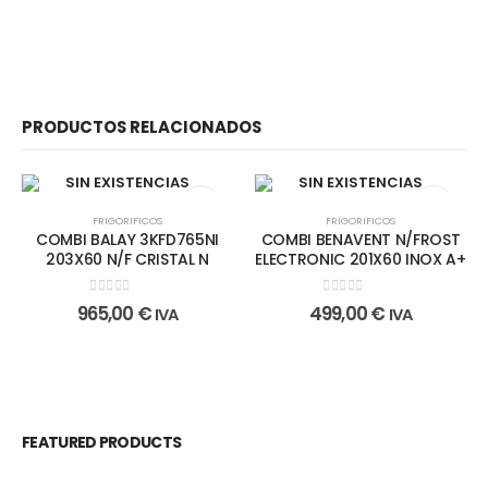
PRODUCTOS RELACIONADOS
SIN EXISTENCIAS
SIN EXISTENCIAS
FRIGORIFICOS
FRIGORIFICOS
COMBI BALAY 3KFD765NI
COMBI BENAVENT N/FROST
203X60 N/F CRISTAL N
ELECTRONIC 201X60 INOX A+
0
out of 5
0
out of 5
965,00
€
499,00
€
IVA
IVA
FEATURED PRODUCTS