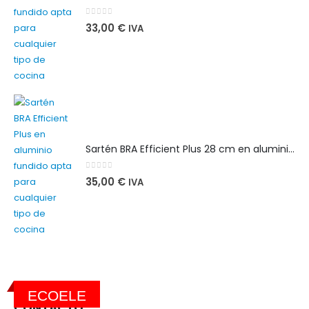
0
out of 5
33,00
€
IVA
Sartén BRA Efficient Plus 28 cm en aluminio fundido apta para cualquier tipo de cocina
0
out of 5
35,00
€
IVA
ECOELE
CONTACTO