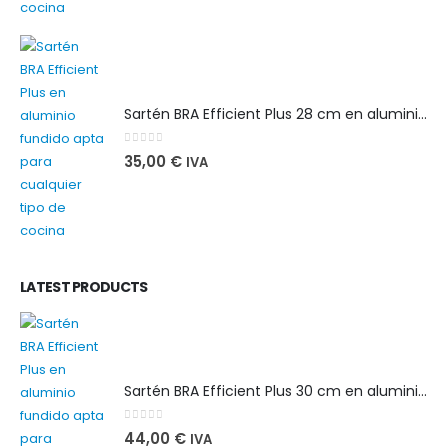
Sartén BRA Efficient Plus 28 cm en aluminio fundido apta para cualquier tipo de cocina
0
out of 5
35,00
€
IVA
LATEST PRODUCTS
Sartén BRA Efficient Plus 30 cm en aluminio fundido apta para cualquier tipo de cocina
0
out of 5
44,00
€
IVA