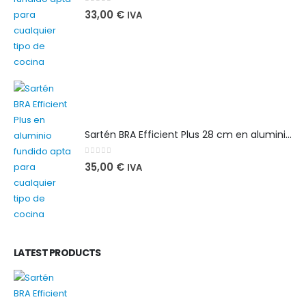
0
out of 5
33,00
€
IVA
Sartén BRA Efficient Plus 28 cm en aluminio fundido apta para cualquier tipo de cocina
0
out of 5
35,00
€
IVA
LATEST PRODUCTS