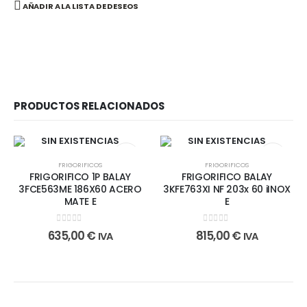
AÑADIR A LA LISTA DE DESEOS
PRODUCTOS RELACIONADOS
SIN EXISTENCIAS
SIN EXISTENCIAS
FRIGORIFICOS
FRIGORIFICOS
FRIGORIFICO 1P BALAY
FRIGORIFICO BALAY
3FCE563ME 186X60 ACERO
3KFE763XI NF 203x 60 iINOX
MATE E
E
0
out of 5
0
out of 5
635,00
€
815,00
€
IVA
IVA