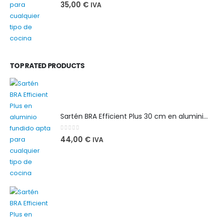
0
out of 5
35,00
€
IVA
TOP RATED PRODUCTS
Sartén BRA Efficient Plus 30 cm en aluminio fundido apta para cualquier tipo de cocina
0
out of 5
44,00
€
IVA