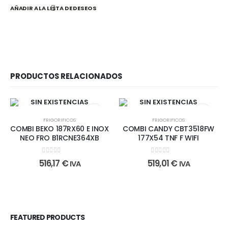
AÑADIR A LA LISTA DE DESEOS
PRODUCTOS RELACIONADOS
SIN EXISTENCIAS
SIN EXISTENCIAS
FRIGORIFICOS
FRIGORIFICOS
COMBI BEKO 187RX60 E INOX
COMBI CANDY CBT3518FW
NEO FRO B1RCNE364XB
177X54 TNF F WIFI
0
out of 5
0
out of 5
516,17
€
519,01
€
IVA
IVA
FEATURED PRODUCTS